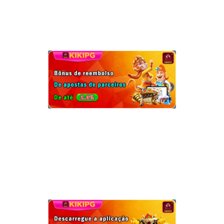
Suporte responsável em português
para você
Segurança em Primeiro
Lugar
Sinta-se seguro jogando com nossa
plataforma confiável, que prioriza a
proteção dos seus dados pessoais.