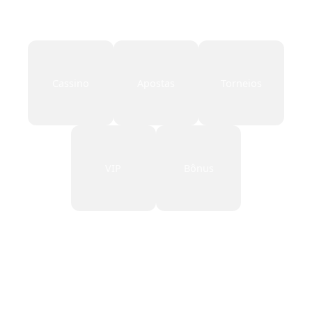
Usuário
Cassino
Apostas
Torneios
VIP
Bônus
Acesso do Usuário: Confiabilidade e
Facilidade no KikiPG