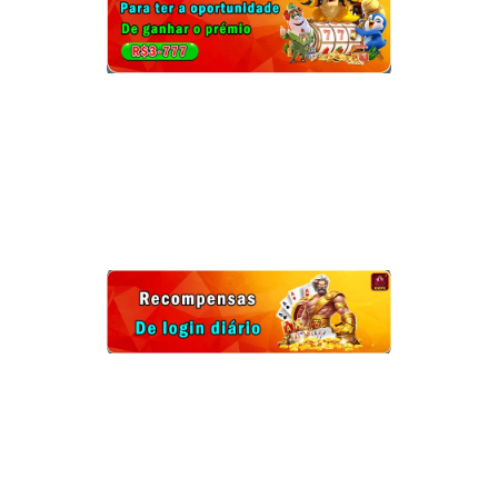
Experiência Mobile-Rápida
Acesse seus jogos favoritos de
qualquer lugar, otimizados para
dispositivos móveis, garantindo
diversão em movimento.
Promoções Atrativas
Aproveite ofertas especiais
adaptadas à cultura brasileira,
tornando sua experiência de jogo
ainda mais divertida.