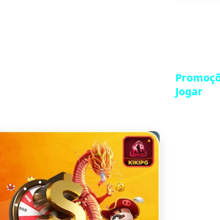
Promoçõe
Jogar
Os serviço
brasileiro
envolvente
explorar u
diversão q
mergulhe 
Cada jogo 
experiência