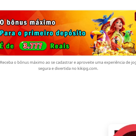
Suporte ao cliente eficaz que garante uma experiência tranquila
 Receba o bônus máximo ao se cadastrar e aproveite uma experiência de jo
segura e divertida no kikipg.com.
pre Disponível