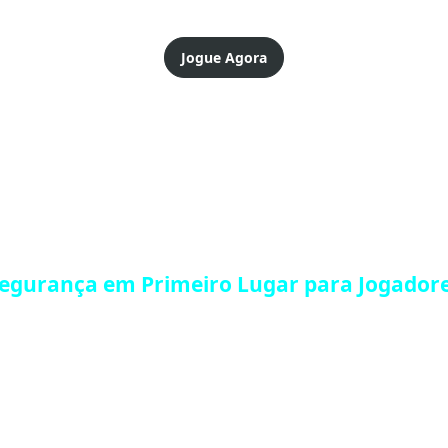
Jogue Agora
egurança em Primeiro Lugar para Jogador
ência única de entretenimento, permitindo que você jogue seus jo
e seguro e instigante, ideal para quem busca diversão de qualid
 jogo se tornará ainda mais emocionante. Não perca a chance de s
Jogos de cassino com gráficos impressionantes e jogabilidade flui
Promoções especiais que celebram a cultura e festividades brasilei
Acesso rápido e fácil via dispositivos móveis para jogar onde quise