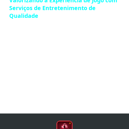
Valorizando a Experiência de Jogo com
Serviços de Entretenimento de
Qualidade
No cenário de jogos online, a qualidade dos serviços de
entretenimento é essencial para garantir uma experiência
agradável e segura aos jogadores. Focusar em plataformas que
oferecem uma vasta gama de jogos, como cassinos online e
opções mobile, é crucial para atender ao público brasileiro, que
procura diversão acessível e confiável. Além disso, promoções
atraentes ligadas a eventos culturais, como festas tradicionais e
celebrações familiares, tornam a experiência ainda mais
envolvente. O compromisso com o jogo responsável e a
conformidade legal é fundamental, assegurando que os
jogadores possam desfrutar de suas atividades de maneira
segura e consciente. Dessa forma, a plataforma não apenas se
destaca pelo entretenimento, mas também pela
responsabilidade em suas práticas.