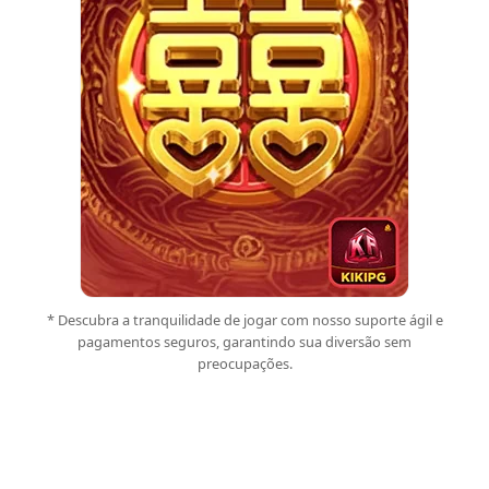
* Descubra a tranquilidade de jogar com nosso suporte ágil e
pagamentos seguros, garantindo sua diversão sem
preocupações.