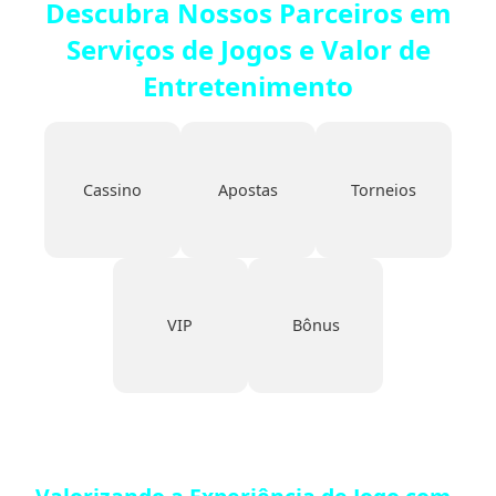
Descubra Nossos Parceiros em
Serviços de Jogos e Valor de
Entretenimento
Cassino
Apostas
Torneios
VIP
Bônus