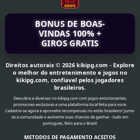
BONUS DE BOAS-
VINDAS 100% +
GIROS GRATIS
Direitos autorais © 2026 kikipg.com - Explore
o melhor do entretenimento e jogos no
kikipg.com, confiavel pelos jogadores
brasileiros.
Descubra a diversao no kikipg.com com jogos emocionantes,
promocoes exclusivas e uma plataforma local feita para voce.
Cadastre-se agora e aproveite recompensas no estilo brasileiro! Junte-
se a comunidade e aumente suas chances de ganhar - tudo em
portugues, feito para o Brasil.
METODOS DE PAGAMENTO ACEITOS